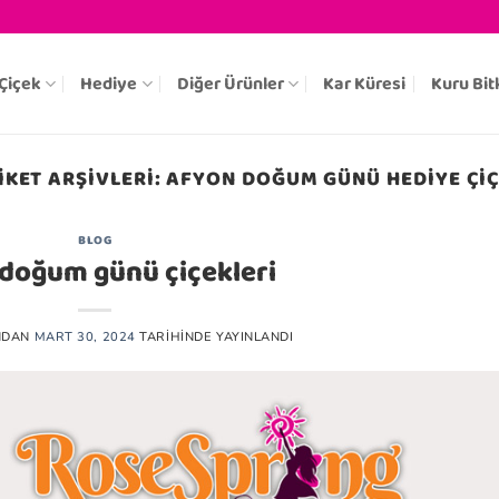
Çiçek
Hediye
Diğer Ürünler
Kar Küresi
Kuru Bit
IKET ARŞIVLERI:
AFYON DOĞUM GÜNÜ HEDIYE ÇI
BLOG
doğum günü çiçekleri
NDAN
MART 30, 2024
TARIHINDE YAYINLANDI