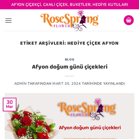
İçeriğe
AFYON ÇIÇEKÇI, CANLI ÇIÇEK, BUKETLER, HEDIYE KUTULARI
atla
ETIKET ARŞIVLERI:
HEDIYE ÇIÇEK AFYON
BLOG
Afyon doğum günü çiçekleri
ADMIN
TARAFINDAN
MART 30, 2024
TARIHINDE YAYINLANDI
30
Mar