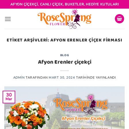
İçeriğe
AFYON ÇIÇEKÇI, CANLI ÇIÇEK, BUKETLER, HEDIYE KUTULARI
atla
ETIKET ARŞIVLERI:
AFYON ERENLER ÇIÇEK FIRMASI
BLOG
Afyon Erenler çiçekçi
ADMIN
TARAFINDAN
MART 30, 2024
TARIHINDE YAYINLANDI
30
Mar