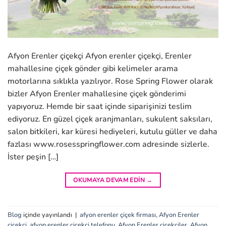
Afyon Erenler çiçekçi Afyon erenler çiçekçi, Erenler
mahallesine çiçek gönder gibi kelimeler arama
motorlarına sıklıkla yazılıyor. Rose Spring Flower olarak
bizler Afyon Erenler mahallesine çiçek gönderimi
yapıyoruz. Hemde bir saat içinde siparişinizi teslim
ediyoruz. En güzel çiçek aranjmanları, sukulent saksıları,
salon bitkileri, kar küresi hediyeleri, kutulu güller ve daha
fazlası www.rosesspringflower.com adresinde sizlerle.
İster peşin […]
OKUMAYA DEVAM EDIN
→
Blog
içinde yayınlandı
|
afyon erenler çiçek firması
,
Afyon Erenler
çiçekçi
,
afyon erenler çiçekçi telefonu
,
Afyon Erenler çiçekçiler
,
Afyon