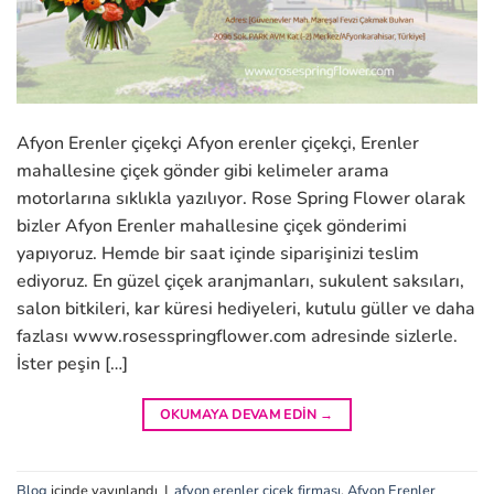
Afyon Erenler çiçekçi Afyon erenler çiçekçi, Erenler
mahallesine çiçek gönder gibi kelimeler arama
motorlarına sıklıkla yazılıyor. Rose Spring Flower olarak
bizler Afyon Erenler mahallesine çiçek gönderimi
yapıyoruz. Hemde bir saat içinde siparişinizi teslim
ediyoruz. En güzel çiçek aranjmanları, sukulent saksıları,
salon bitkileri, kar küresi hediyeleri, kutulu güller ve daha
fazlası www.rosesspringflower.com adresinde sizlerle.
İster peşin […]
OKUMAYA DEVAM EDIN
→
Blog
içinde yayınlandı
|
afyon erenler çiçek firması
,
Afyon Erenler