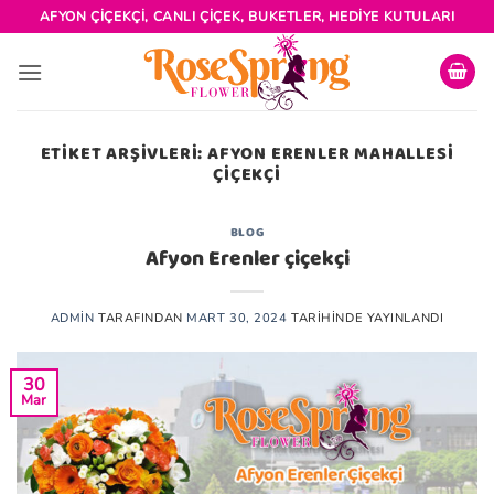
İçeriğe
AFYON ÇIÇEKÇI, CANLI ÇIÇEK, BUKETLER, HEDIYE KUTULARI
atla
ETIKET ARŞIVLERI:
AFYON ERENLER MAHALLESI
ÇIÇEKÇI
BLOG
Afyon Erenler çiçekçi
ADMIN
TARAFINDAN
MART 30, 2024
TARIHINDE YAYINLANDI
30
Mar