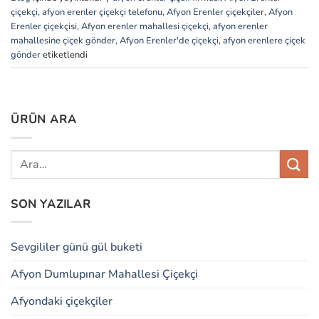
çiçekçi
,
afyon erenler çiçekçi telefonu
,
Afyon Erenler çiçekçiler
,
Afyon
Erenler çiçekçisi
,
Afyon erenler mahallesi çiçekçi
,
afyon erenler
mahallesine çiçek gönder
,
Afyon Erenler'de çiçekçi
,
afyon erenlere çiçek
gönder
etiketlendi
ÜRÜN ARA
SON YAZILAR
Sevgililer günü gül buketi
Afyon Dumlupınar Mahallesi Çiçekçi
Afyondaki çiçekçiler