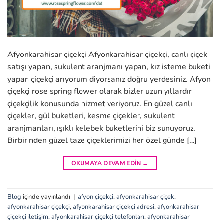
Afyonkarahisar çiçekçi Afyonkarahisar çiçekçi, canlı çiçek
satışı yapan, sukulent aranjmanı yapan, kız isteme buketi
yapan çiçekçi arıyorum diyorsanız doğru yerdesiniz. Afyon
çiçekçi rose spring flower olarak bizler uzun yıllardır
çiçekçilik konusunda hizmet veriyoruz. En güzel canlı
çiçekler, gül buketleri, kesme çiçekler, sukulent
aranjmanları, ışıklı kelebek buketlerini biz sunuyoruz.
Birbirinden güzel taze çiçeklerimizi her özel günde […]
OKUMAYA DEVAM EDIN
→
Blog
içinde yayınlandı
|
afyon çiçekçi
,
afyonkarahisar çiçek
,
afyonkarahisar çiçekçi
,
afyonkarahisar çiçekçi adresi
,
afyonkarahisar
çiçekçi iletişim
,
afyonkarahisar çiçekçi telefonları
,
afyonkarahisar