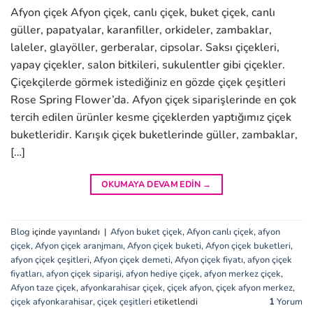
Afyon çiçek Afyon çiçek, canlı çiçek, buket çiçek, canlı
güller, papatyalar, karanfiller, orkideler, zambaklar,
laleler, glayöller, gerberalar, cipsolar. Saksı çiçekleri,
yapay çiçekler, salon bitkileri, sukulentler gibi çiçekler.
Çiçekçilerde görmek istediğiniz en gözde çiçek çeşitleri
Rose Spring Flower’da. Afyon çiçek siparişlerinde en çok
tercih edilen ürünler kesme çiçeklerden yaptığımız çiçek
buketleridir. Karışık çiçek buketlerinde güller, zambaklar,
[…]
OKUMAYA DEVAM EDIN
→
Blog
içinde yayınlandı
|
Afyon buket çiçek
,
Afyon canlı çiçek
,
afyon
çiçek
,
Afyon çiçek aranjmanı
,
Afyon çiçek buketi
,
Afyon çiçek buketleri
,
afyon çiçek çeşitleri
,
Afyon çiçek demeti
,
Afyon çiçek fiyatı
,
afyon çiçek
fiyatları
,
afyon çiçek siparişi
,
afyon hediye çiçek
,
afyon merkez çiçek
,
Afyon taze çiçek
,
afyonkarahisar çiçek
,
çiçek afyon
,
çiçek afyon merkez
,
çiçek afyonkarahisar
,
çiçek çeşitleri
etiketlendi
1
Yorum