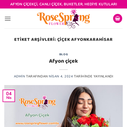
İçeriğe
AFYON ÇIÇEKÇI, CANLI ÇIÇEK, BUKETLER, HEDIYE KUTULARI
atla
ETIKET ARŞIVLERI:
ÇIÇEK AFYONKARAHISAR
BLOG
Afyon çiçek
ADMIN
TARAFINDAN
NISAN 4, 2024
TARIHINDE YAYINLANDI
04
Nis