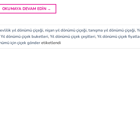
OKUMAYA DEVAM EDIN
→
evlilik yıl dönümü çiçeği
,
nişan yıl dönümü çiçeği
,
tanışma yıl dönümü çiçeği
,
Yı
,
Yıl dönümü çiçek buketleri
,
Yıl dönümü çiçek çeşitleri
,
Yıl dönümü çiçek fiyatla
önümü için çiçek gönder
etiketlendi