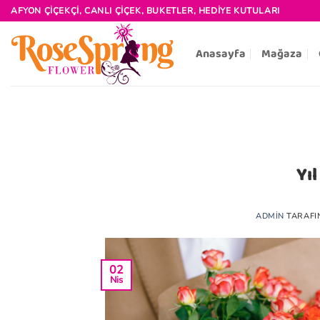
İçeriğe
AFYON ÇIÇEKÇI, CANLI ÇIÇEK, BUKETLER, HEDIYE KUTULARI
atla
Anasayfa
Mağaza
Yı
ADMIN
TARAFI
02
Nis