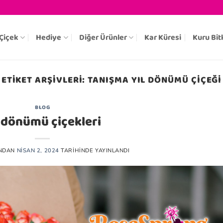
Çiçek
Hediye
Diğer Ürünler
Kar Küresi
Kuru Bit
ETIKET ARŞIVLERI:
TANIŞMA YIL DÖNÜMÜ ÇIÇEĞI
BLOG
l dönümü çiçekleri
NDAN
NISAN 2, 2024
TARIHINDE YAYINLANDI