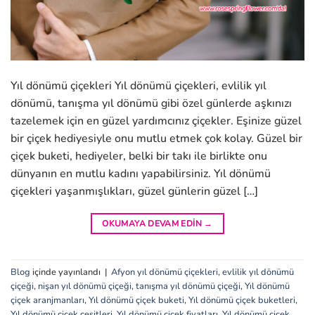
Yıl dönümü çiçekleri Yıl dönümü çiçekleri, evlilik yıl
dönümü, tanışma yıl dönümü gibi özel günlerde aşkınızı
tazelemek için en güzel yardımcınız çiçekler. Eşinize güzel
bir çiçek hediyesiyle onu mutlu etmek çok kolay. Güzel bir
çiçek buketi, hediyeler, belki bir takı ile birlikte onu
dünyanın en mutlu kadını yapabilirsiniz. Yıl dönümü
çiçekleri yaşanmışlıkları, güzel günlerin güzel […]
OKUMAYA DEVAM EDIN
→
Blog
içinde yayınlandı
|
Afyon yıl dönümü çiçekleri
,
evlilik yıl dönümü
çiçeği
,
nişan yıl dönümü çiçeği
,
tanışma yıl dönümü çiçeği
,
Yıl dönümü
çiçek aranjmanları
,
Yıl dönümü çiçek buketi
,
Yıl dönümü çiçek buketleri
,
Yıl dönümü çiçek çeşitleri
,
Yıl dönümü çiçek fiyatları
,
Yıl dönümü çiçek